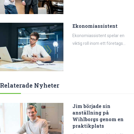
Ekonomiassistent
Ekonomiassistent spelar en
viktig roll inom ett företags...
Relaterade Nyheter
Jim började sin
anställning på
Wihlborgs genom en
praktikplats